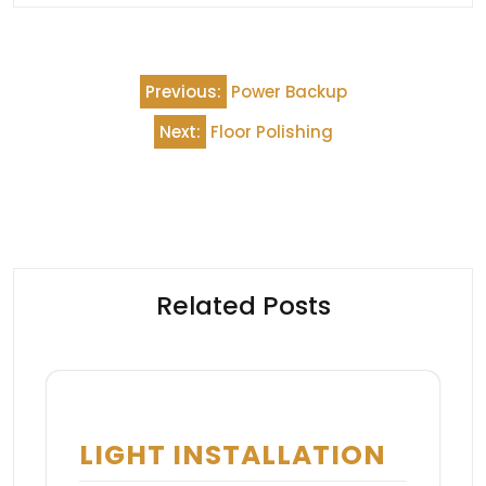
Beitragsnavigation
Previous:
Power Backup
Next:
Floor Polishing
Related Posts
LIGHT INSTALLATION