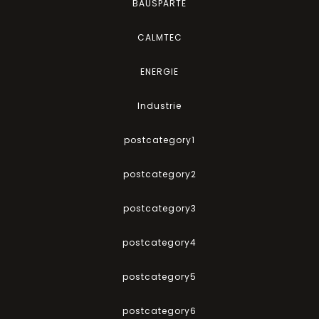
BAUSPARTE
CALMTEC
ENERGIE
Industrie
postcategory1
postcategory2
postcategory3
postcategory4
postcategory5
postcategory6