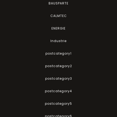
BAUSPARTE
CALMTEC
ENERGIE
Industrie
postcategory1
postcategory2
postcategory3
postcategory4
postcategory5
postcategory6