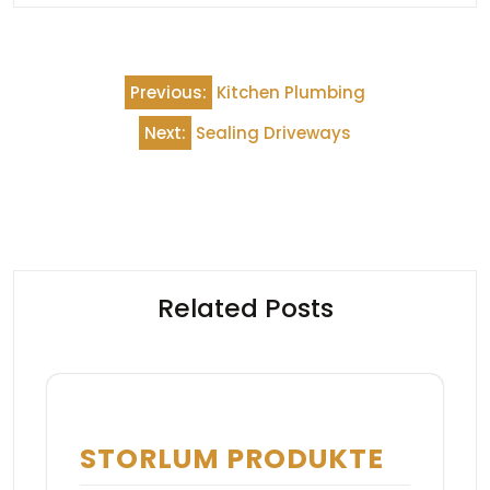
Beitragsnavigation
Previous:
Kitchen Plumbing
Next:
Sealing Driveways
Related Posts
STORLUM PRODUKTE